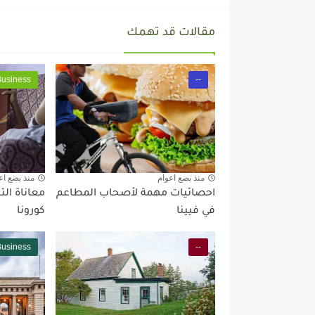
مقالات قد تهمك
Business
--
منذ بضع اعوام
منذ بضع اع
احصائيات مهمة لأصحاب المطاعم
معاناة ال
في فيينا
كورونا
Business
--