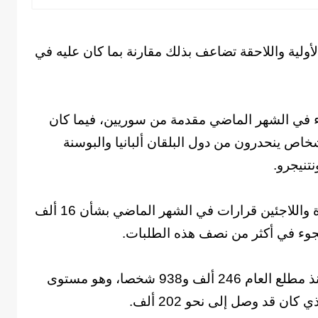
أولية واللاحقة تضاعف بذلك مقارنة بما كان عليه في
وء في الشهر الماضي مقدمة من سوريين، فيما كان
أشخاص ينحدرون من دول البلقان ألبانيا والبوسنة
تنيجرو.
وقد اتخذ المكتب الاتحادي لشؤون الهجرة واللاجئين قرارات في الشهر الماضي بشأن 16 ألف
وبلغ إجمالي عدد طالبي اللجوء لألمانيا منذ مطلع العام 246 ألف و938 شخصا، وهو مستوى
ن قد وصل إلى نحو 202 ألف.