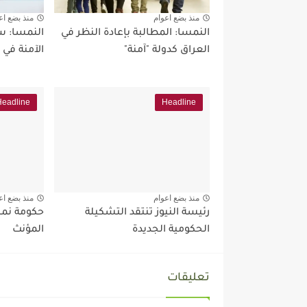
منذ بضع اعوام
منذ بضع اع
النمسا: المطالبة بإعادة النظر في
النمسا: 
العراق كدولة "آمنة"
الآمنة في 
Headline
Headline
منذ بضع اعوام
منذ بضع اع
رئيسة النيوز تنتقد التشكيلة
حكومة نمس
الحكومية الجديدة
المؤنث
تعليقات