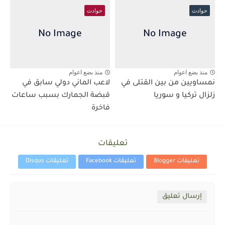
حوادث
حوادث
منذ بضع اعوام
منذ بضع اعوام
نمساويين من بين القتلى في
لاعب الماني دولي سابق في
زلزال تركيا و سوريا
قبضة الجمارك بسبب ساعات
فاخرة
تعليقات
تعليقات Blogger
تعليقات Facebook
تعليقات Disqus
إرسال تعليق