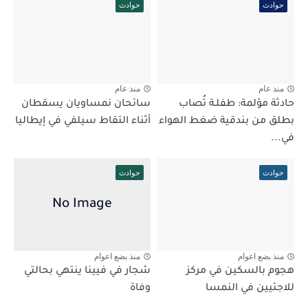
حوادث
حوادث
منذ عام
منذ عام
حادثة مؤلمة: طفلـة تُصاب
سائحان نمساويان يسقطان
بطلق من بندقية ضغط الهواء
أثناء التقاط سيلفي في إيطاليا
في...
حوادث
حوادث
منذ بضع اعوام
منذ بضع اعوام
هجوم بالسكين في مركز
شجار في فيينا ينتهي بحالتي
للاجئيين في النمسا
وفاة