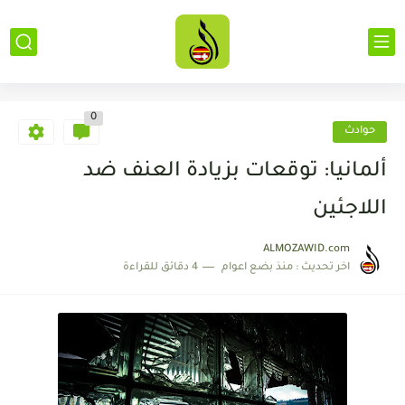
0
حوادث
ألمانيا: توقعات بزيادة العنف ضد
اللاجئين
ALMOZAWID.com
اخر تحديث :
منذ بضع اعوام
4 دقائق للقراءة