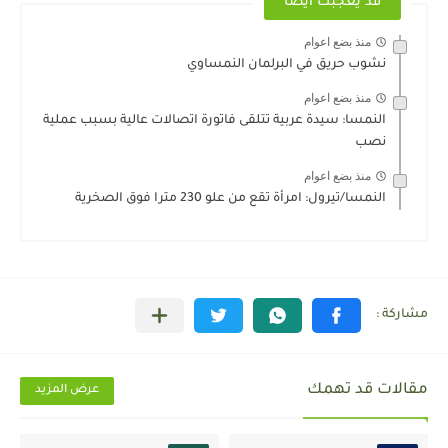
قد يعجبك ايضا
منذ بضع اعوام
نشوب حريق في البرلمان النمساوي
منذ بضع اعوام
النمسا: سيدة عربية تتلقى فاتورة اتصالات عالية بسبب عملية
نصب
منذ بضع اعوام
النمسا/تيرول: امرأة تقع من علو 230 مترا فوق الصخرية
مقالات قد تهمك
عرض المزيد