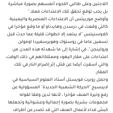
اللاجئين وعلى طالبي اللجوء أنفسهم بصورة مباشرة
بل يجب توقع تحقق تلك الاعتداءات فعلا
".
وأوضح موربيتس أن الاعتداءات العنصرية واليمينية
كالتي وقعت في درسدن وهايدناو أو ما وقع مؤخرا في
كلاوسنيتس "لا يبتعد إلا خطوات قليلة عما حدث قبل
تسعين عاما في روستوك وهويرسفيردا اومولن
وزولينجن"، في إشارة إلى ما شهدته هذه المدن من
اعتداءات على مقار اليهود وممتلكاتهم في ذلك الوقت،
والتي أسفرت أيضا عن قتلى إثر إضرام النار في تلك
المقار
.
وحمل روبرت فويستل أستاذ العلوم السياسية في
لايبسيج "الحركة الشعبية الجديدة" المسؤولية عن
رفع وتيرة العنف مؤخرا ، لأنها تدين وفقا لقوله
مجموعات بشرية بصورة إجمالية وعشوائية وتجعلها
كبش فداء لأعمال العنف التي قد تصدر عن أطراف