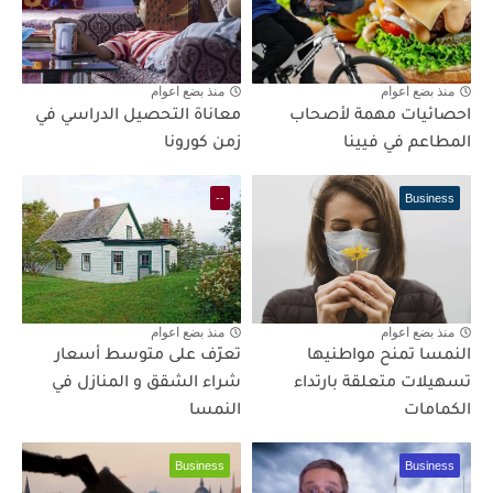
منذ بضع اعوام
منذ بضع اعوام
احصائيات مهمة لأصحاب
معاناة التحصيل الدراسي في
المطاعم في فيينا
زمن كورونا
--
Business
منذ بضع اعوام
منذ بضع اعوام
النمسا تمنح مواطنيها
تعرّف على متوسط أسعار
تسهيلات متعلقة بارتداء
شراء الشقق و المنازل في
الكمامات
النمسا
Business
Business