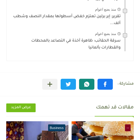
منذ بضع اعوام
تقرير: إير برلين تعتزم خفض أسطولها بمقدار النصف وشطب
ألف...
منذ بضع اعوام
سرقة الحقائب: ظاهرة آخذة في التصاعد بالمحطات
والقطارات بألمانيا
مقالات قد تهمك
عرض المزيد
Business
--