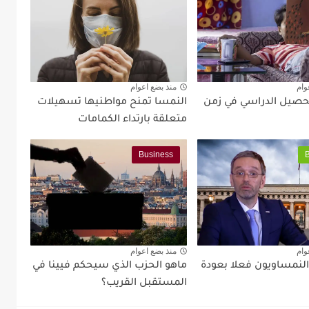
وام
منذ بضع اعوام
تحصيل الدراسي في زمن
النمسا تمنح مواطنيها تسهيلات
متعلقة بارتداء الكمامات
Business
وام
منذ بضع اعوام
لنمساويون فعلا بعودة
ماهو الحزب الذي سيحكم فيينا في
المستقبل القريب؟