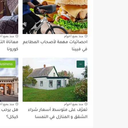
منذ بضع اعوام
منذ بضع اع
احصائيات مهمة لأصحاب المطاعم
معاناة ال
في فيينا
كورونا
Business
--
منذ بضع اعوام
منذ بضع اع
تعرّف على متوسط أسعار شراء
هل يرحب ا
الشقق و المنازل في النمسا
كيكل؟