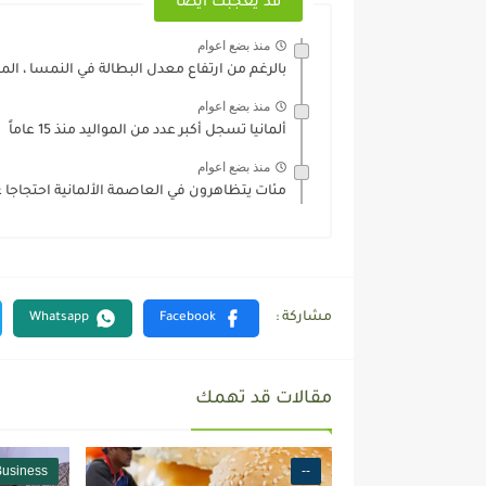
قد يعجبك ايضا
منذ بضع اعوام
بالرغم من ارتفاع معدل البطالة في النمسا ، المط
منذ بضع اعوام
ألمانيا تسجل أكبر عدد من المواليد منذ 15 عاماً
منذ بضع اعوام
مئات يتظاهرون في العاصمة الألمانية احتجاجا
مقالات قد تهمك
Business
--