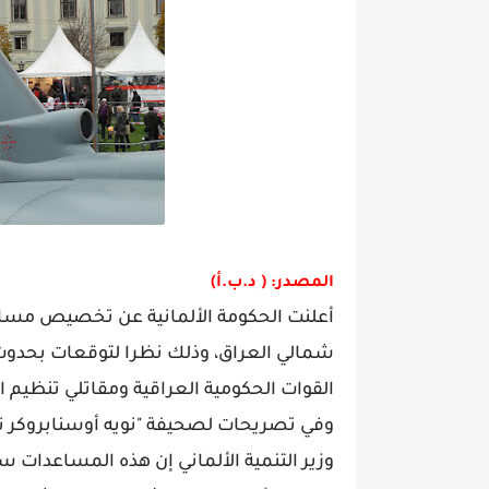
المصدر: ( د.ب.أ)
شمالي العراق، وذلك نظرا لتوقعات بحدوث م
القوات الحكومية العراقية ومقاتلي تنظيم ا
وفي تصريحات لصحيفة "نويه أوسنابروكر تساي
وزير التنمية الألماني إن هذه المساعدات ستم