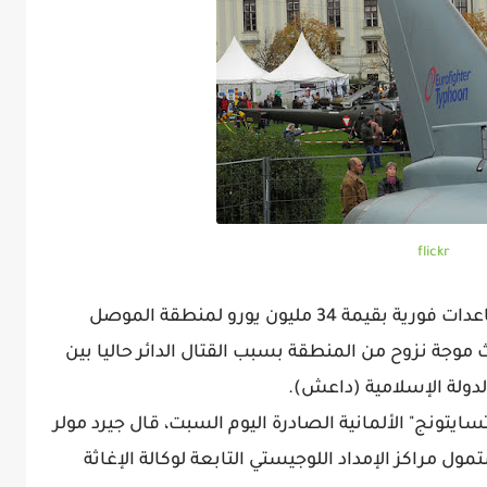
flickr
أعلنت الحكومة الألمانية عن تخصيص مساعدات فورية بقيمة 34 مليون يورو لمنطقة الموصل
وجة نزوح من المنطقة بسبب القتال الدائر حاليا بين
لدولة الإسلامية (داعش).
تونج" الألمانية الصادرة اليوم السبت، قال جيرد مولر
ول مراكز الإمداد اللوجيستي التابعة لوكالة الإغاثة