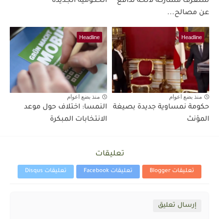
ستعرف مشاركة لائحة تُدافع
الحكومية الجديدة
عن مصالح...
Headline
Headline
منذ بضع اعوام
منذ بضع اعوام
حكومة نمساوية جديدة بصيغة
النمسا: اختلاف حول موعد
المؤنث
الانتخابات المبكرة
تعليقات
تعليقات Blogger
تعليقات Facebook
تعليقات Disqus
إرسال تعليق