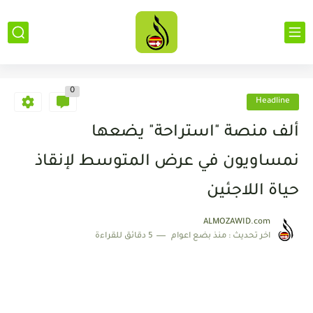
0
Headline
ألف منصة "استراحة" يضعها
نمساويون في عرض المتوسط لإنقاذ
حياة اللاجئين
ALMOZAWID.com
اخر تحديث :
منذ بضع اعوام
5 دقائق للقراءة