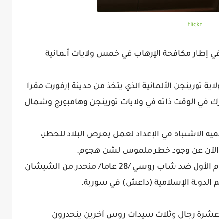
flickr
ي إطار مكافحة الإرهاب في خمس ولايات ألمانية
ية تورينجن الألمانية الذي يتخذ من مدينة إرفورت مقرا
ر إقامة مشترك في الوقت ذاته في ولايات تورينجن وهامبورج وشمال
ة الاشتباه في الإعداد لعمل يعرض البلاد للخطر،
تى الآن عن وجود خطر ملموس لشن هجوم.
وأوضح المكتب أن التحقيقات تتم في المقام الأول ضد شاب روسي /28 عاما/ منحدر من الشيشان
 الدولة الإسلامية (داعش) في سورية.
 عشرة رجال وثلاث سيدات روس آخرين ينحدرون