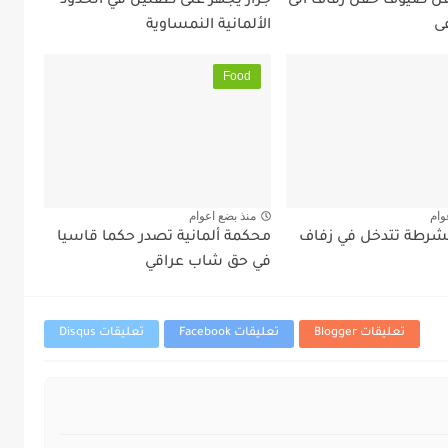
قل ضيوف حفل زفاف الى
جرار يجهز على طفلين في الحدود
ى
الألمانية النمساوية
Food
وام
منذ بضع اعوام
لشرطة تتدخل في زفاف
محكمة ألمانية تصدر حكما قاسيا
في حق شاب عراقي
تعليقات Blogger
تعليقات Facebook
تعليقات Disqus