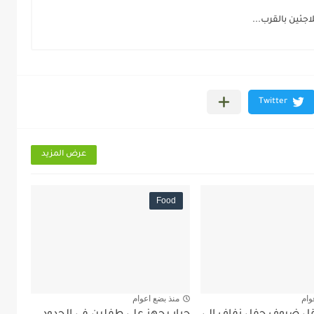
ئين بالقرب...
عرض المزيد
Food
وام
منذ بضع اعوام