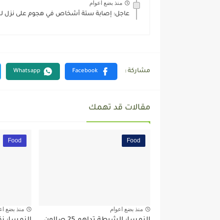
منذ بضع اعوام
عاجل: إصابة ستة أشخاص في هجوم على نزل للاج
مقالات قد تهمك
Food
Food
منذ بضع اعوام
منذ بضع اع