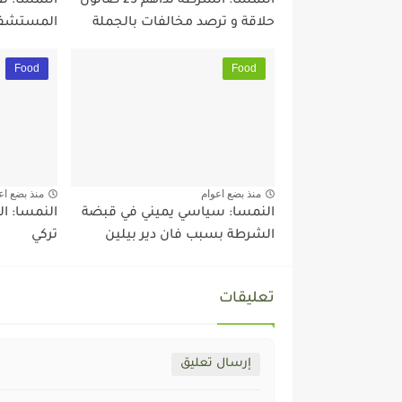
النمسا: الشرطة تداهم 25 صالون
النمسا: ن
حلاقة و ترصد مخالفات بالجملة
المستشف
Food
Food
منذ بضع اعوام
منذ بضع اع
النمسا: سياسي يميني في قبضة
النمسا: ا
الشرطة بسبب فان دير بيلين
تركي
تعليقات
إرسال تعليق