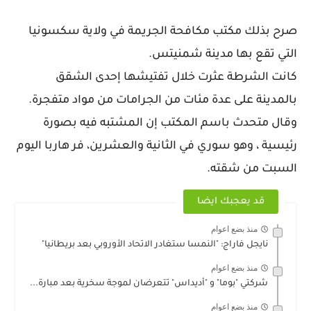
صرح بذلك مكتب مكافحة الجريمة في ولاية سكسونيا
التي تقع بها مدينة شمنيتس.
كانت الشرطة عثرت خلال تفتيشها إحدى الشقق
بالمدينة على عدة مئات من الجرامات من مواد متفجرة.
وقال متحدث باسم المكتب إن المشتبه فيه بصورة
رئيسية ، وهو سوري في الثانية والعشرين، فر هاربا اليوم
السبت من شقته.
قد يعجبك ايضا
منذ بضع اعوام
نايجل فاراج: "النمسا ستغادر الاتحاد الأوروبي بعد بريطانيا"
منذ بضع اعوام
شركتي "بوما" و "أديداس" تتعرضان لموجة سخرية بعد مبارة...
منذ بضع اعوام