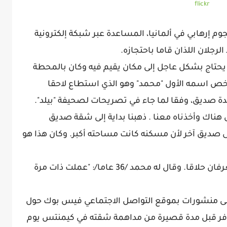
flickr
 إرهابي في ألمانيا، المساعدة عبر شبكة إلكترونية
لرجلان اللذان قاما باحتجازه.
ه يحتاج بشكل عاجل إلى مكان يقيم فيه وكان بالمحطة
شخص اسمه الأول "محمد" وهو الذي استطاع لاحقا
هناك وأخذناه معنا . ذهبنا بداية إلى شقة صديق
إلى صديق آخر لأن مسكنه كانت مساحته أكبر. وكان هذا هو
وسأل البكر يوم الأحد الاثنين عما إذا كانا يعرفان حلاقا. وقال له محمد /36 عاما/: "عملت ذات مرة
لى منشورات بموقع التواصل الاجتماعي فيس بوك حول
 فر قبل مدة قصيرة من مداهمة شقته في كيمنتس يوم