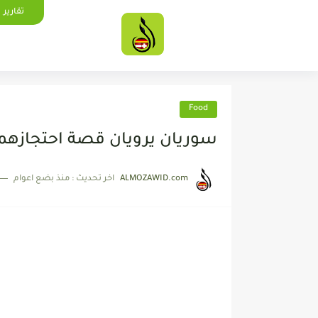
تقارير
Food
سوريان يرويان قصة احتجازهما 
ALMOZAWID.com
اخر تحديث :
منذ بضع اعوام