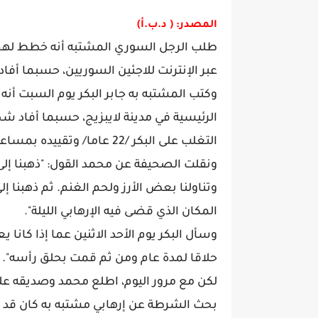
المصدر: ( د.ب.أ)
طلب الرجل السوري المشتبه أنه خطط لهجوم
عبر الإنترنت للاجئين السوريين، حسبما أفاد ا
وكتب المشتبه به جابر البكر يوم السبت أن
الرئيسية في مدينة لايبزيج، حسبما أفاد 
التغلب على البكر /22 عاما/ وتقييده بمساعدة صديق، وفقا لما جاء في تصريحات لصحيفة "بيلد".
ونقلت الصحيفة عن محمد القول: "ذهبنا إلى 
وتناولنا بعض الأرز ولحم الغنم. ثم ذهبنا 
المكان الذي قضى فيه الإرهابي الليلة".
حلاقا لمدة عام ومن ثم قمت بحلق رأسه".
لكن مع مرور اليوم، اطلع محمد وصديقه ع
بحث الشرطة عن إرهابي مشتبه به كان قد