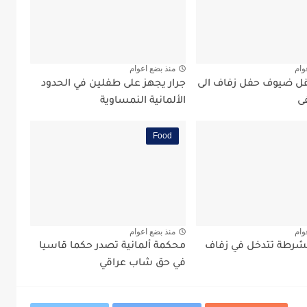
وام
منذ بضع اعوام
قل ضيوف حفل زفاف الى
جرار يجهز على طفلين في الحدود
ى
الألمانية النمساوية
Food
وام
منذ بضع اعوام
لشرطة تتدخل في زفاف
محكمة ألمانية تصدر حكما قاسيا
في حق شاب عراقي