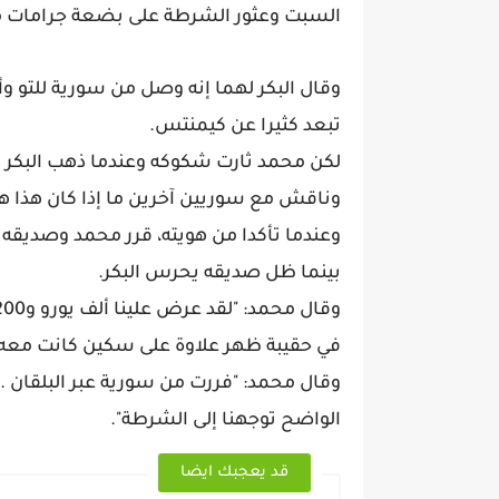
السبت وعثور الشرطة على بضعة جرامات من
وقال البكر لهما إنه وصل من سورية للتو وأ
تبعد كثيرا عن كيمنتس.
لكن محمد ثارت شكوكه وعندما ذهب البكر إ
وناقش مع سوريين آخرين ما إذا كان هذا ه
وعندما تأكدا من هويته، قرر محمد وصديقه ت
بينما ظل صديقه يحرس البكر.
في حقيبة ظهر علاوة على سكين كانت معه أي
وقال محمد: "فررت من سورية عبر البلقان .. أ
الواضح توجهنا إلى الشرطة".
قد يعجبك ايضا