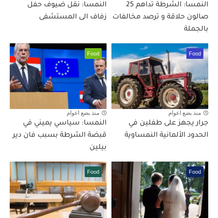
النمسا: الشرطة تداهم 25
النمسا: نقل ضيوف حفل
صالون حلاقة و ترصد مخالفات
زفاف الى المستشفى
بالجملة
Food
Food
منذ بضع اعوام
منذ بضع اعوام
جرار يجهز على طفلين في
النمسا: سياسي يميني في
الحدود الألمانية النمساوية
قبضة الشرطة بسبب فان دير
بيلين
Food
Food