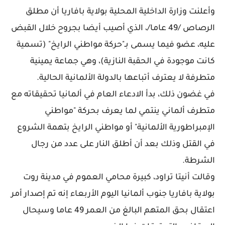
وأعلنت وزارة الداخلية المحلية بولاية بافاريا أن مطلق
الرصاص /49 عاما/، الذي أصيب أيضا بجروح خلال القبض
عليه، عضو فيما يسمى بـ"حركة مواطني الرايخ" (تسمية
كانت موجودة في الحقبة النازية)، وهي جماعة يمينية
متطرفة لا يعترف أتباعها بالدولة الألمانية الحالية.
في غضون ذلك، بدأ الادعاء العام في ألمانيا تحقيقاته مع
متطرف ألماني ينتمي لما يعرف بحركة "مواطني
الإمبراطورية الألمانية" أو مواطني الرايخ بتهمة الشروع
في القتل وذلك بعد أن أطلق النار على عدد من رجال
الشرطة.
وقالت أنيتا تراود، كبيرة محامي العموم في مدينة روت
بولاية بافاريا جنوب ألمانيا اليوم الأربعاء إنه تم إصدار أمر
اعتقال بحق المتهم البالغ من العمر 49 عاما وسيحال