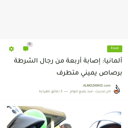
0
Food
ألمانيا: إصابة أربعة من رجال الشرطة
برصاص يميني متطرف
ALMOZAWID.com
اخر تحديث :
منذ بضع اعوام
5 دقائق للقراءة