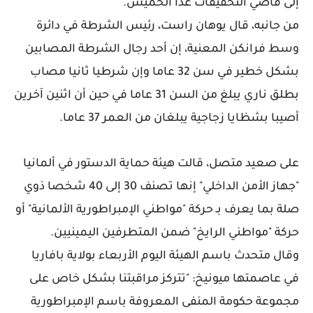
إلى قاضي التحقيقات غدا الخميس.
من جانبه، قال يوهان راست، رئيس الشرطة في دائرة
وسط فرانكن المعنية، إن أحد رجال الشرطة المصابين
بشكل خطير في سن 32 عاما وإن شرطيا ثانيا مصاب
بطلق ناري يبلغ من السن 31 عاما في حين أن اثنين آخرين
أصيبا بشظايا زجاجية يبلغان من العمر 37 عاما.
على صعيد متصل، قالت هيئة حماية الدستور في ألمانيا
"جهاز الأمن الداخلي" إنها تصنف 30 إلى 40 شخصا ذوي
صلة بما يعرف بـ حركة "مواطني الإمبراطورية الألمانية" أو
حركة "مواطني الرايخ" ضمن المتطرفين اليمينيين.
وقال متحدث باسم الهيئة اليوم الأربعاء بولاية بافاريا
في عاصمتها ميونيخ: "تتركز مراقبتنا بشكل خاص على
مجموعة حكومة المنفى المعروفة باسم الإمبراطورية