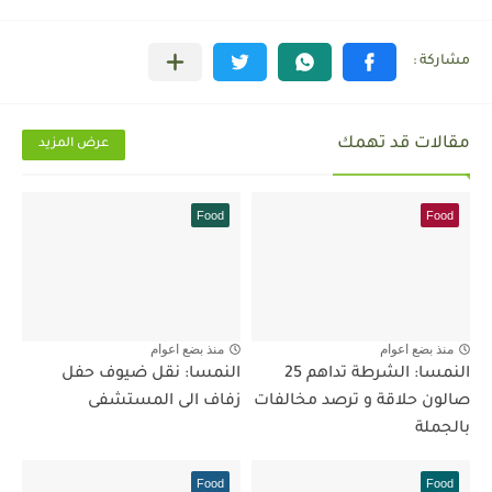
مقالات قد تهمك
عرض المزيد
Food
Food
منذ بضع اعوام
منذ بضع اعوام
النمسا: الشرطة تداهم 25
النمسا: نقل ضيوف حفل
صالون حلاقة و ترصد مخالفات
زفاف الى المستشفى
بالجملة
Food
Food