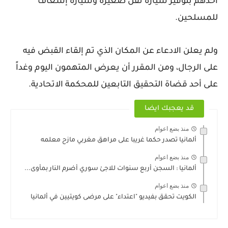
أحدهم بتوفير سيارة نقل صغيرة وسيارة إسعاف
للمسلحين.
ولم يعلن الادعاء عن المكان الذي تم إلقاء القبض فيه
على الرجال، ومن المقرر أن يعرض المتهمون اليوم وغداً
على أحد قضاة التحقيق التابعين للمحكمة الاتحادية.
قد يعجبك ايضا
منذ بضع اعوام
ألمانيا تصدر حكما غريبا على مراهق مغربي مازح معلمه
منذ بضع اعوام
ألمانيا : السجن أربع سنوات للاجئ سوري أضرم النار بمأوى...
منذ بضع اعوام
الكويت تحقق بفيديو "اعتداء" على مرضى كويتيين في ألمانيا