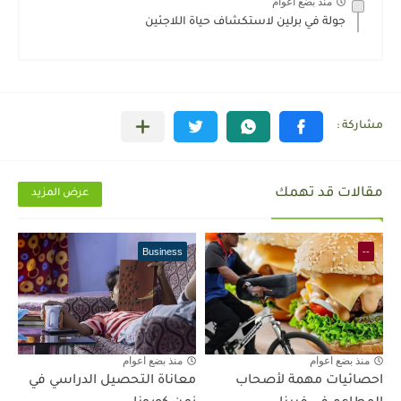
منذ بضع اعوام
جولة في برلين لاستكشاف حياة اللاجئين
مقالات قد تهمك
عرض المزيد
Business
--
منذ بضع اعوام
منذ بضع اعوام
احصائيات مهمة لأصحاب
معاناة التحصيل الدراسي في