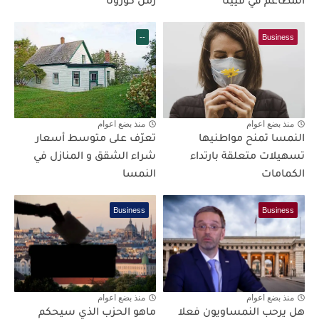
المطاعم في فيينا
زمن كورونا
--
Business
منذ بضع اعوام
منذ بضع اعوام
النمسا تمنح مواطنيها
تعرّف على متوسط أسعار
تسهيلات متعلقة بارتداء
شراء الشقق و المنازل في
الكمامات
النمسا
Business
Business
منذ بضع اعوام
منذ بضع اعوام
هل يرحب النمساويون فعلا
ماهو الحزب الذي سيحكم