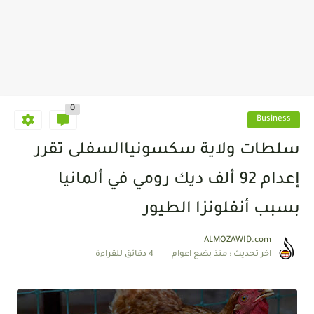
0
Business
سلطات ولاية سكسونياالسفلى تقرر
إعدام 92 ألف ديك رومي في ألمانيا
بسبب أنفلونزا الطيور
ALMOZAWID.com
اخر تحديث :
منذ بضع اعوام
4 دقائق للقراءة