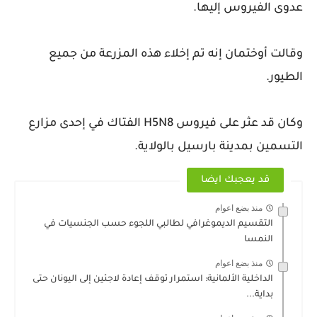
عدوى الفيروس إليها.
وقالت أوختمان إنه تم إخلاء هذه المزرعة من جميع
الطيور.
وكان قد عثر على فيروس H5N8 الفتاك في إحدى مزارع
التسمين بمدينة بارسيل بالولاية.
قد يعجبك ايضا
منذ بضع اعوام
التقسيم الديموغرافي لطالبي اللجوء حسب الجنسيات في
النمسا
منذ بضع اعوام
الداخلية الألمانية: استمرار توقف إعادة لاجئين إلى اليونان حتى
بداية...