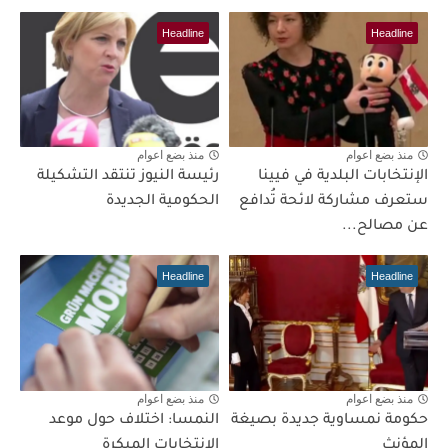
Headline
Headline
منذ بضع اعوام
منذ بضع اعوام
الإنتخابات البلدية في فيينا
رئيسة النيوز تنتقد التشكيلة
ستعرف مشاركة لائحة تُدافع
الحكومية الجديدة
عن مصالح...
Headline
Headline
منذ بضع اعوام
منذ بضع اعوام
حكومة نمساوية جديدة بصيغة
النمسا: اختلاف حول موعد
المؤنث
الانتخابات المبكرة