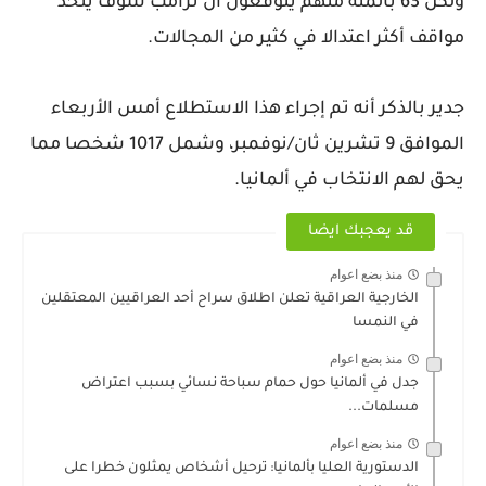
ولكن 63 بالمئة منهم يتوقعون أن ترامب سوف يتخذ
مواقف أكثر اعتدالا في كثير من المجالات.
جدير بالذكر أنه تم إجراء هذا الاستطلاع أمس الأربعاء
الموافق 9 تشرين ثان/نوفمبر، وشمل 1017 شخصا مما
يحق لهم الانتخاب في ألمانيا.
قد يعجبك ايضا
منذ بضع اعوام
الخارجية العراقية تعلن اطلاق سراح أحد العراقيين المعتقلين
في النمسا
منذ بضع اعوام
جدل في ألمانيا حول حمام سباحة نسائي بسبب اعتراض
مسلمات...
منذ بضع اعوام
الدستورية العليا بألمانيا: ترحيل أشخاص يمثلون خطرا على