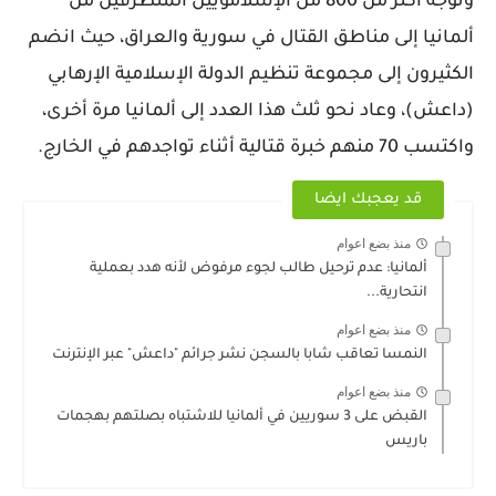
وتوجه أكثر من 800 من الإسلامويين المتطرفين من
ألمانيا إلى مناطق القتال في سورية والعراق، حيث انضم
الكثيرون إلى مجموعة تنظيم الدولة الإسلامية الإرهابي
(داعش)، وعاد نحو ثلث هذا العدد إلى ألمانيا مرة أخرى،
واكتسب 70 منهم خبرة قتالية أثناء تواجدهم في الخارج.
قد يعجبك ايضا
منذ بضع اعوام
ألمانيا: عدم ترحيل طالب لجوء مرفوض لأنه هدد بعملية
انتحارية...
منذ بضع اعوام
النمسا تعاقب شابا بالسجن نشر جرائم "داعش" عبر الإنترنت
منذ بضع اعوام
القبض على 3 سوريين في ألمانيا للاشتباه بصلتهم بهجمات
باريس