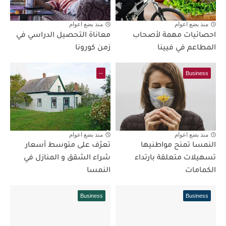
منذ بضع اعوام
منذ بضع اعوام
احصائيات مهمة لأصحاب
معاناة التحصيل الدراسي في
المطاعم في فيينا
زمن كورونا
--
Business
منذ بضع اعوام
منذ بضع اعوام
النمسا تمنح مواطنيها
تعرّف على متوسط أسعار
تسهيلات متعلقة بارتداء
شراء الشقق و المنازل في
الكمامات
النمسا
Business
Business