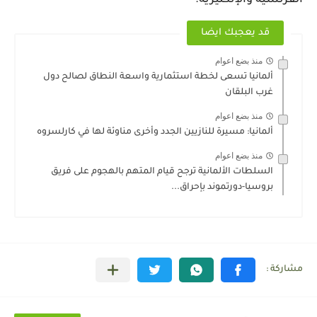
الفرنسية والإنكليزية.
قد يعجبك ايضا
منذ بضع اعوام
ألمانيا تسعى لخطة استثمارية واسعة النطاق لصالح دول
غرب البلقان
منذ بضع اعوام
ألمانيا: مسيرة للنازيين الجدد وأخرى مناوئة لها في كارلسروه
منذ بضع اعوام
السلطات الألمانية ترجح قيام المتهم بالهجوم على فريق
بروسيا-دورتموند بإحراق...