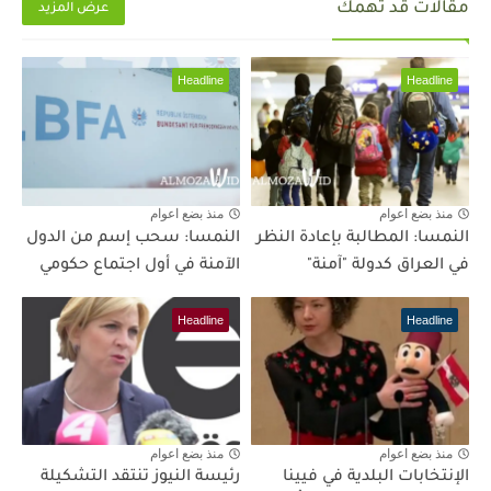
مقالات قد تهمك
عرض المزيد
Headline
Headline
منذ بضع اعوام
منذ بضع اعوام
النمسا: المطالبة بإعادة النظر
النمسا: سحب إسم من الدول
في العراق كدولة "آمنة"
الآمنة في أول اجتماع حكومي
Headline
Headline
منذ بضع اعوام
منذ بضع اعوام
الإنتخابات البلدية في فيينا
رئيسة النيوز تنتقد التشكيلة