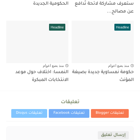
ستعرف مشاركة لائحة تُدافع
الحكومية الجديدة
عن مصالح...
Headline
Headline
منذ بضع اعوام
منذ بضع اعوام
حكومة نمساوية جديدة بصيغة
النمسا: اختلاف حول موعد
المؤنث
الانتخابات المبكرة
تعليقات
تعليقات Blogger
تعليقات Facebook
تعليقات Disqus
إرسال تعليق