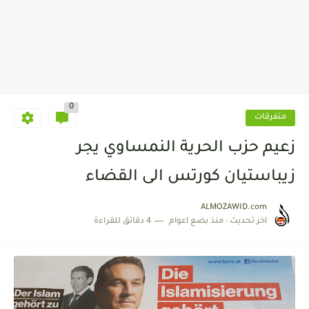
0
متفرقات
زعيم حزب الحرية النمساوي يجر
زيباستيان كورتس الى القضاء
ALMOZAWID.com
اخر تحديث :
منذ بضع اعوام
4 دقائق للقراءة