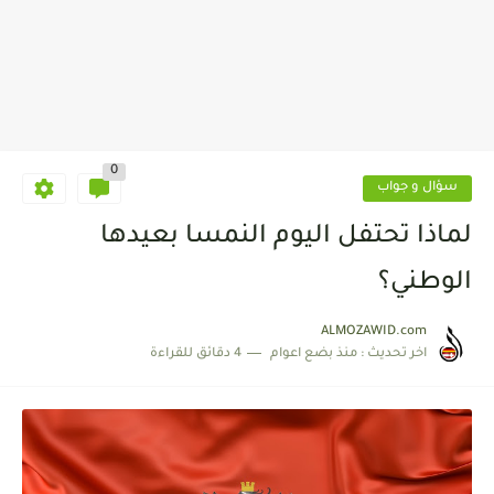
0
سؤال و جواب
لماذا تحتفل اليوم النمسا بعيدها
الوطني؟
ALMOZAWID.com
اخر تحديث :
منذ بضع اعوام
4 دقائق للقراءة