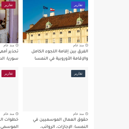
تقارير
تقارير
منذ عام
منذ عام
الفرق بين إقامة اللجوء الكامل
تحذير أممي
والإقامة الأوروبية في النمسا
سوريا: الد
تقارير
تقارير
منذ عام
منذ عام
حقوق العمال الموسميين في
خطوات الت
النمسا: الإجازات، الرواتب،
الموسمي ف