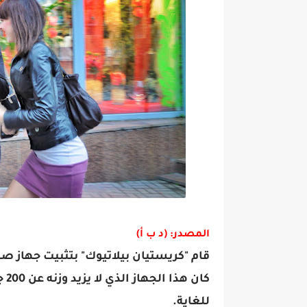
المصدر: (د ب أ)
قام "كريستيان بيلاتيوك" بتثبيت جهاز ص
كان
للغاية.