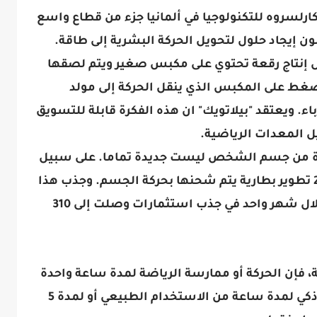
ارلسروه للتكنولوجيا في ألمانيا جزء من قطاع واسع
ون إيجاد حلول لتحويل الحركة البشرية إلى طاقة.
ال إنتاج رقعة تحتوي على مكبس صغير ويتم لصقها
لضغط على المكبس الذي ينقل الحركة إلى مولد
اء. ويعتقد "بيلاتويك" ان هذه الفكرة قابلة للتسويق
 المعدات الرياضية.
فادة من جسم الشخص ليست جديدة تماما. على سبيل
المثال حاول مخترعون أمريكيون عام 2014 تطوير بطارية يتم شحنها بحركة الجسم. وجذب هذا
المشروع الكثير من الاهتمام حيث نجح خلال شهر واحد في جذب استثمارات وصلت إلى 310
فإن الحركة أو ممارسة الرياضة لمدة ساعة واحدة
يمكن أن تزيد عمر طاقة بطارية أي هاتف ذكي لمدة ساعة من الاستخدام الطبيعي أو لمدة 5