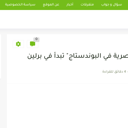
سؤال و جواب
متفرقات
أخبار
عن الموقع
سياسة الخصوصية
0
رية في البوندستاج" تبدأ في برلين
4 دقائق للقراءة