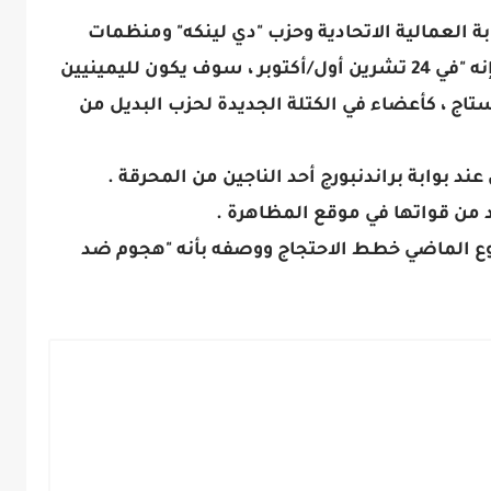
ة العمالية الاتحادية وحزب "دي لينكه" ومنظمات
حقوق المثليين ومجموعات أخرى أصغر، إنه "في 24 تشرين أول/أكتوبر ، سوف يكون لليمينيين
تاج ، كأعضاء في الكتلة الجديدة لحزب البديل من
ند بوابة براندنبورج أحد الناجين من المحرقة .
سبوع الماضي خطط الاحتجاج ووصفه بأنه "هجوم ضد