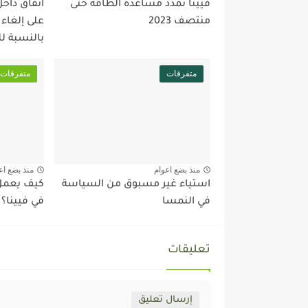
فيينا تمدد مساعدة الطاقة حتى
اتفاق داخ
منتصف 2023
على إلغاء
بالنسبة ل
متفرقات
متفرقات
منذ بضع اعوام
منذ بضع اع
استياء غير مسبوق من السياسة
كيف يعمل 
في النمسا
في فيينا؟
تعليقات
إرسال تعليق