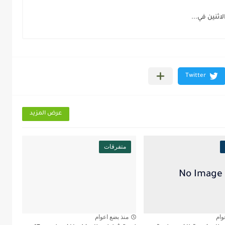
اثنين في...
عرض المزيد
متفرقات
وام
منذ بضع اعوام