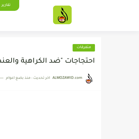
تقارير
متفرقات
احتجاجات "ضد الكراهية والعنص
ALMOZAWID.com
اخر تحديث :
منذ بضع اعوام