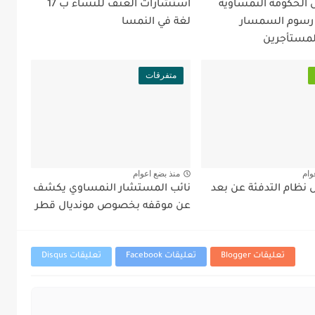
ل الحكومة النمساوية
استشارات العنف للنساء ب 17
 رسوم السمسار
لغة في النمسا
لمستأجرين
متفرقات
وام
منذ بضع اعوام
نظام التدفئة عن بعد
نائب المستشار النمساوي يكشف
عن موقفه بخصوص مونديال قطر
تعليقات Blogger
تعليقات Facebook
تعليقات Disqus