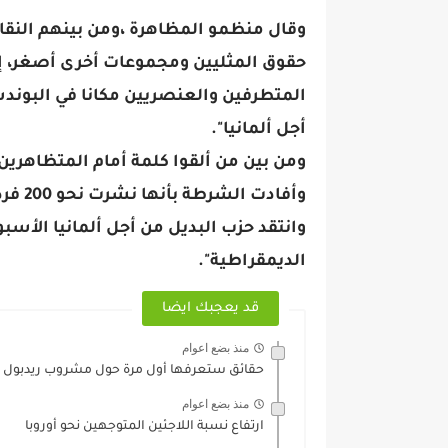
وقال منظمو المظاهرة ،ومن بينهم النقاب
المتطرفين والعنصريين مكانا في البوندس
أجل ألمانيا".
ومن بين من ألقوا كلمة أمام المتظاهرين ع
وأفادت الشرطة بأنها نشرت نحو 200 فرد من قواتها في موقع المظاهرة .
وانتقد حزب البديل من أجل ألمانيا الأ
الديمقراطية".
قد يعجبك ايضا
منذ بضع اعوام
حقائق ستعرفها أول مرة حول مشروب ريدبول
منذ بضع اعوام
ارتفاع نسبة اللاجئين المتوجهين نحو أوروبا