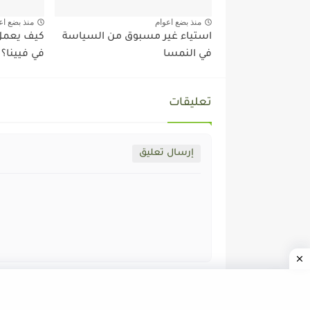
منذ بضع اعوام
منذ بضع اع
استياء غير مسبوق من السياسة
كيف يعمل 
في النمسا
في فيينا؟
تعليقات
إرسال تعليق
جميع الحقوق محفوظة ©
ALMOZAWID.COM