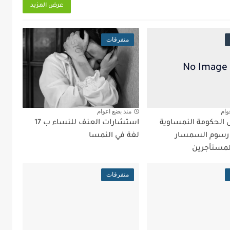
عرض المزيد
متفرقات
وام
منذ بضع اعوام
ل الحكومة النمساوية
استشارات العنف للنساء ب 17
 رسوم السمسار
لغة في النمسا
لمستأجرين
متفرقات