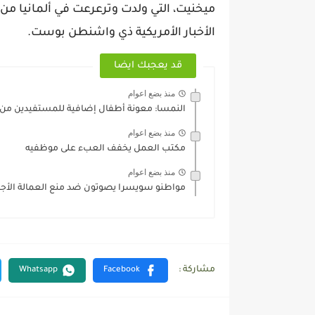
ميخنيت، التي ولدت وترعرعت في ألمانيا من 
الأخبار الأمريكية ذي واشنطن بوست.
قد يعجبك ايضا
منذ بضع اعوام
النمسا: معونة أطفال إضافية للمستفيدين من 
منذ بضع اعوام
مكتب العمل يخفف العبء على موظفيه
منذ بضع اعوام
مواطنو سويسرا يصوتون ضد منع العمالة الأجن