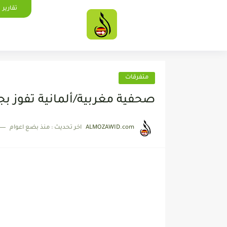
تقارير
متفرقات
صحفية مغربية/ألمانية تفوز بجا
ALMOZAWID.com
اخر تحديث :
منذ بضع اعوام