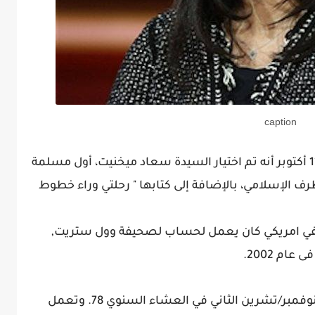
caption
أعلنت جمعية الصحفيين في شيكاغو يوم 11 أكتوبر أنه تم اختيار السيدة سعاد ميخنيت، أول مسلمة
طرف الإسلامي، بالإضافة إلى كتابها " رحلتي وراء خطوط
 صحفي امريكي كان يعمل لحساب لصحيفة وول ستريت,
ام 2002.
وسيتم منح الجائزة لسعاد ميخنيت في 10 نوفمبر/تشرين الثاني في العشاء السنوي 78. وتعمل