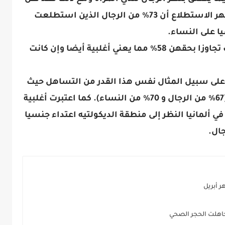
الألمان عند موقفهم المتساهل حيث أظهر الاستطلاع أن 73% من الرجال الذين استطلعت
يا على النساء.
وكانت نسبة النساء اللاتي لا يعتبرن ذلك تجاوزا بحقهن 58% مما يعني أغلبية أيضا وإن كانت
 على سبيل المثال نفس هذا القدر من التساهل حيث
اعتبر 69% منهم المزحة الجنسية تجاوزا (67% من الرجال و 70% من النساء). كما اعتبرت أغلبية
) وخلافا للنساء في ألمانيا النظر إلى منطقة الديكولتيه اعتداء جنسيا
ر أبريل
اهلت ‏الحجر ‏الصحي