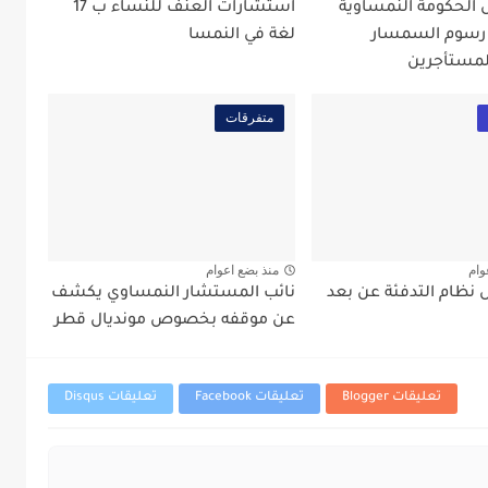
ل الحكومة النمساوية
استشارات العنف للنساء ب 17
 رسوم السمسار
لغة في النمسا
لمستأجرين
متفرقات
وام
منذ بضع اعوام
نظام التدفئة عن بعد
نائب المستشار النمساوي يكشف
عن موقفه بخصوص مونديال قطر
تعليقات Blogger
تعليقات Facebook
تعليقات Disqus