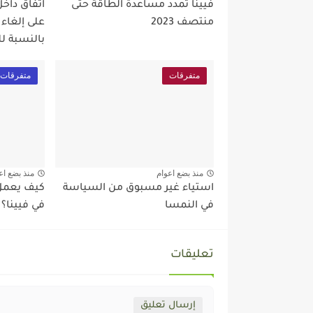
فيينا تمدد مساعدة الطاقة حتى
اتفاق داخ
منتصف 2023
على إلغاء
بالنسبة ل
متفرقات
متفرقات
منذ بضع اعوام
منذ بضع اع
استياء غير مسبوق من السياسة
كيف يعمل 
في النمسا
في فيينا؟
تعليقات
إرسال تعليق