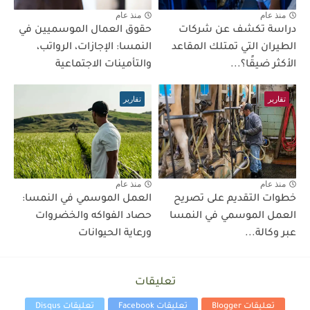
منذ عام
منذ عام
دراسة تكشف عن شركات
حقوق العمال الموسميين في
الطيران التي تمتلك المقاعد
النمسا: الإجازات، الرواتب،
الأكثر ضيقًا؟...
والتأمينات الاجتماعية
تقارير
تقارير
منذ عام
منذ عام
خطوات التقديم على تصريح
العمل الموسمي في النمسا:
العمل الموسمي في النمسا
حصاد الفواكه والخضروات
عبر وكالة...
ورعاية الحيوانات
تعليقات
تعليقات Blogger
تعليقات Facebook
تعليقات Disqus