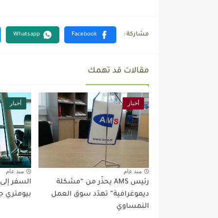
مقالات قد تهمك
أخبار
أخبار
منذ عام
منذ عام
رئيس AMS يحذّر من “مشكلة
السفر إلى
ديموغرافية” تهدّد سوق العمل
بيومتري ج
النمساوي