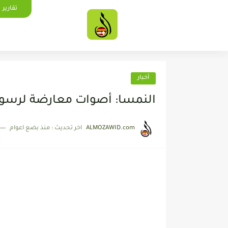
تقارير
أخبار
النمسا: أصوات معارضة لرسوم
ALMOZAWID.com
اخر تحديث :
منذ بضع اعوام