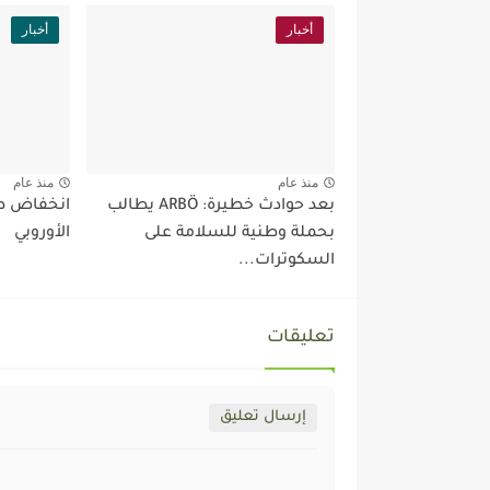
أخبار
أخبار
منذ عام
منذ عام
بعد حوادث خطيرة: ARBÖ يطالب
انخفاض طل
بحملة وطنية للسلامة على
الأوروبي
السكوترات...
تعليقات
إرسال تعليق