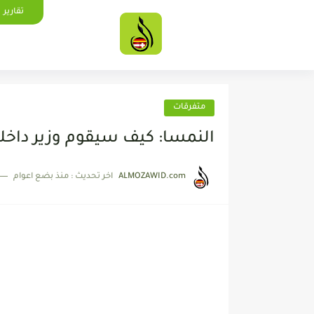
تقارير
متفرقات
النمسا: كيف سيقوم وزير داخلي
ALMOZAWID.com
اخر تحديث :
منذ بضع اعوام