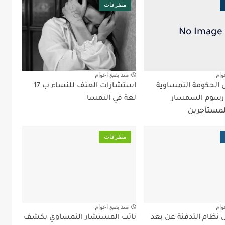
متفرقات
وام
منذ بضع اعوام
ل الحكومة النمساوية
استشارات العنف للنساء ب 17
 رسوم السمسار
لغة في النمسا
لمستأجرين
متفرقات
وام
منذ بضع اعوام
نظام التدفئة عن بعد
نائب المستشار النمساوي يكشف