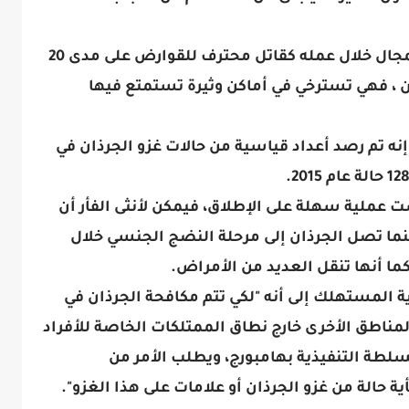
ويضيف كالف /40 عاما/ ، الذي خبر هذا المجال خلال عمله كقاتل محترف للقوارض على مدى 20
ن ، فهي تسترخي في أماكن وثيرة تستمتع فيها
ه تم رصد أعداد قياسية من حالات غزو الجرذان في
ت عملية سهلة على الإطلاق، فيمكن لأنثى الفأر أن
د في العام، بينما تصل الجرذان إلى مرحلة النضج الجنسي خلال
ا أنها تنقل العديد من الأمراض.
المستهلك إلى أنه "لكي تتم مكافحة الجرذان في
لمناطق الأخرى خارج نطاق الممتلكات الخاصة للأفراد
سلطة التنفيذية بهامبورج، ويطلب الأمر من
ية حالة من غزو الجرذان أو علامات على هذا الغزو".