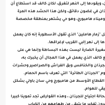
 ويقودها إلى النهر لتغرق، لكان كالف قد استطاع أن
رذان في غضون دقائق، ولكن هذا الحشد هذه المرة
 وميناء هامبورج، وهو حي يشتهر بمنطقة مخصصة
"زمار هاملين" الذي تقول الأسطورة إنه كان يعمل
 إلى نهر إلبي القريب لإغراقها.
غيرة الضارة ليست بهذه البساطة وإنما هي على
 كالف الذي يعمل في هذا المجال أن يخبرك به،
الجرذان والخنافس وبق الفراش والصراصير وحشرات
م "الجرذان الطائرة" التي تعرف باسم الحمام.
 القطاع الأوسط من هامبورج وحي سان باولي بشكل
ي للهوام.
لة اجتياح للجرذان ، وهذه القوارض تجد تموينا كبيرا
ون تفكير ما يتبقى من طعامهم من الكباب