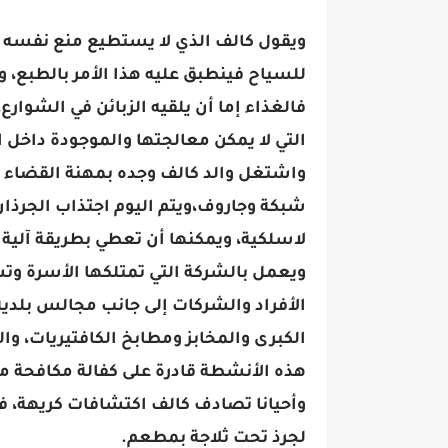
ويقول كالف الذي لا يستطيع منع نفسه م
للسياح فينطبق عليه هذا الأمر بالطبع، و
فالغذاء إما أن يلقيه الزبائن في الشوار
التي لا يمكن معالجتها والموجودة داخل ا
واشتغل والد كالف وجده بمهنة القضاء عل
شبكة وجاروف،ويتم اليوم اجتذاب الجرذان
لاسلكية، ويمكنها أن تعطي بطريقة آلية إ
الأفراد والشركات إلى جانب مجالس بلدية، 
الكبرى والمخابز ومطابخ الكافتيريات، و
هذه الأنشطة قادرة على كفالة مكافحة 
وأحيانا تصادف كالف اكتشافات كريهة، 
لجرذ تحت ثلاجة بمطعم.