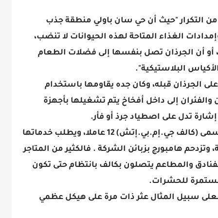
ن التكرار "حيث أن حي سان باولي منطقة جذب
إمدادات الغذاء المتاحة لهذه الحيوانات لا تنضب،
ع، أو أن الجرذان تصل بنفسها إلى فضلات الطعام
لأكياس البلاستيكية".
ى الجرذان قبله، وكان جده يقاومها باستخدام
 والفئران إلى داخل أفخاخ يتم تشغيلها بأجهزة
شارة تدل على اصطياد جرذ أو فأر.
ويعمل بالشركة التي تمتلكها الأسرة وتسمى (كالف جي.إم.بي.إتش) 12 عاملا، ويطلب خدماتها
وتزدحم هامبورج بزبائن الشركة . فالكثير من المتاجر
الفنادق والمطاعم يتصلون بكالف بانتظام حتى تكون
مستمرة للحشرات.
فعلى سبيل المثال عثر ذات مرة على هيكل عظمي