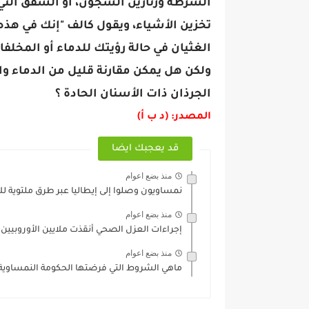
الشرطة وزنازين السجون، أو الشقق ال
تخزين الأشياء، ويقول كالف "إنك في هذه
الغثيان في حالة رؤيتك للدماء أو المخلفا
ولكن هل يمكن مقارنة قليل من الدماء و
الجرذان ذات الأسنان الحادة ؟
المصدر: (د ب أ)
قد يعجبك ايضا
منذ بضع اعوام
نمساويون وصلوا إلى إيطاليا عبر طرق ملتوية 
منذ بضع اعوام
إجراءات العزل الصحي أنقذت ملايين الأوروبيين
منذ بضع اعوام
ماهي الشروط التي فرضتها الحكومة النمساوية