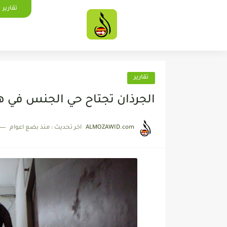
تقارير
تقارير
الجرذان تجتاح حي الجنس في ه
ALMOZAWID.com
اخر تحديث :
منذ بضع اعوام