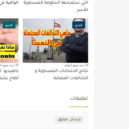
التي ستمنحها الحكومة النمساوية
الواقية في
للأسر
فيديو
فيديو
منذ بضع اعوام
منذ بضع اع
نتائج الانتخابات النمساوية و
بالفيديو:
التحالفات الممكنة
أطاح بشتر
تعليقات
إرسال تعليق