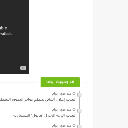
قد يعجبك ايضا
منذ بضع اعوام
فيديو: إعلان ألماني يحطم حواجز الصورة النمط
منذ بضع اعوام
فيديو: الوجه الآخر ل "رد بول" النمساوية
منذ بضع اعوام