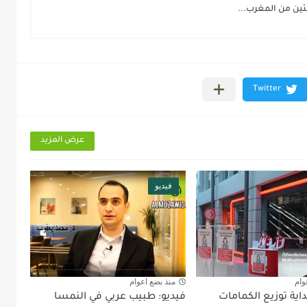
جئين من المغرب...
عرض المزيد
فيديو
وام
منذ بضع اعوام
داية توزيع الكمامات
فيديو: طبيب عربي في النمسا