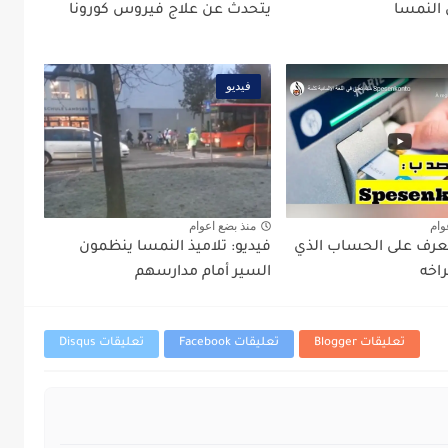
 النمسا
يتحدث عن علاج فيروس كورونا
فيديو
وام
منذ بضع اعوام
 تعرف على الحساب الذي
فيديو: تلاميذ النمسا ينظمون
اخه
السير أمام مدارسهم
تعليقات Blogger
تعليقات Facebook
تعليقات Disqus