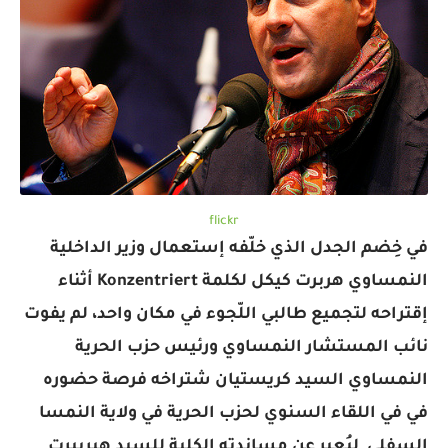
flickr
في خِضم الجدل الذي خلّفه إستعمال وزير الداخلية
النمساوي هربرت كيكل لكلمة Konzentriert أثناء
إقتراحه لتجميع طالبي اللّجوء في مكان واحد، لم يفوت
نائب المستشار النمساوي ورئيس حزب الحرية
النمساوي السيد كريستيان شتراخه فرصة حضوره
في في اللقاء السنوي لحزب الحرية في ولاية النمسا
السفلى ليُعبر عن مساندته الكلية للسيد هيربيرت