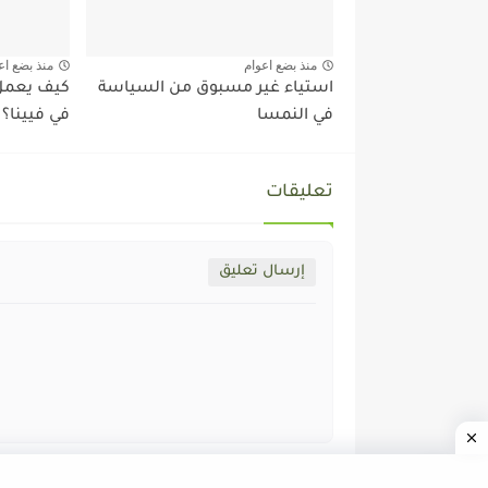
منذ بضع اعوام
منذ بضع اع
استياء غير مسبوق من السياسة
كيف يعمل 
في النمسا
في فيينا؟
تعليقات
إرسال تعليق