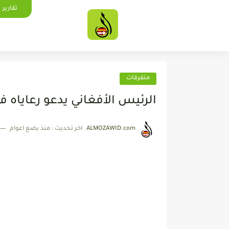
تقارير
متفرقات
الرئيس الأفغاني يدعو رعاياه في
ALMOZAWID.com
اخر تحديث :
منذ بضع اعوام