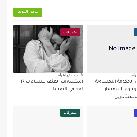
عرض المزيد
متفرقات
وام
منذ بضع اعوام
ل الحكومة النمساوية
استشارات العنف للنساء ب 17
 رسوم السمسار
لغة في النمسا
لمستأجرين
متفرقات