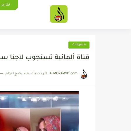
تقارير
متفرقات
قناة ألمانية تستجوب لاجئا س
ALMOZAWID.com
اخر تحديث :
منذ بضع اعوام