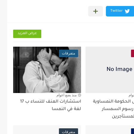
عرض المزيد
متفرقات
وام
منذ بضع اعوام
ل الحكومة النمساوية
استشارات العنف للنساء ب 17
 رسوم السمسار
لغة في النمسا
لمستأجرين
متفرقات