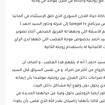
 زوجتيه وأبناءه في منزل يتواجد في ولاية
ة حياة اللاجئ السوري الذي خلق الإستثناء في ألمانيا
في الفترة الأخيرة انتقل فريق التصوير الخاص ببرنامج Spiegel tv إلى منزله وحاور السيد احمد.أ
 الأسئلة التي وجهها له الفريق الصحفي أثناء تصوير
لسيد احمد بخصوص موجة الغضب التي خلفها لدى الرأي
ألمانية له باستقدام زوجته الثانية.
يد احمد.أ أنه لا يتفهم هذا الغضب ، و أضاف أن
الزواج من أكثر من امرأة. و في نفس السياق قال السيد
ة صراعات داخل المنزل بين زوجتيه، موضحا بأن إيمانه
لذي يحول دون وقوع أية مشاكل داخل البيت.
 التصوير الخاص ببرنامج Spiegel tv حاور أيضا الزوجتين باتول ولينا عن حياتهما الجديدة في
ين قالتا بأنهما راضيتان بقدر الله الذي قضى بأن يكونا