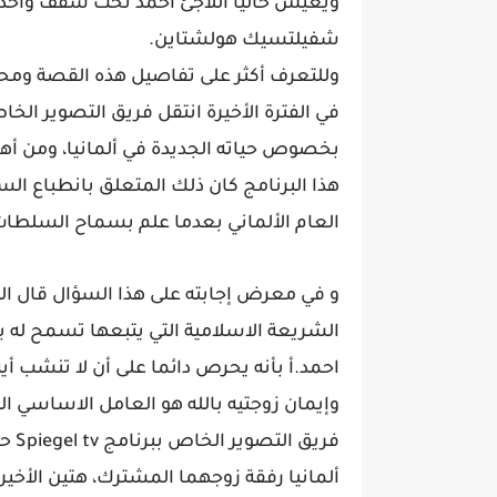
ويعيش حاليا اللاجئ احمد تحت سقف واحد مع
شفيلتسيك هولشتاين.
وللتعرف أكثر على تفاصيل هذه القصة ومحاكا
بخصوص حياته الجديدة في ألمانيا، ومن أهم
هذا البرنامج كان ذلك المتعلق بانطباع ا
العام الألماني بعدما علم بسماح السلطات ال
و في معرض إجابته على هذا السؤال قال الس
الشريعة الاسلامية التي يتبعها تسمح له ب
احمد.أ بأنه يحرص دائما على أن لا تنشب أي
وإيمان زوجتيه بالله هو العامل الاساسي ا
فريق
ألمانيا رفقة زوجهما المشترك، هتين الأخيرت