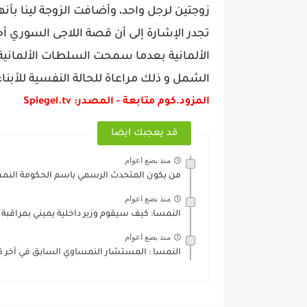
زوجتين لرجل واحد، وأضافت الزوجة لينا بأ
تجدر الإشارة إلى أن قصة اللاجى السوري 
الألمانية بعدما سمحت السلطات الألمانية 
الشمل و ذلك مراعاة للحالة النفسية للأبناء 
المزود.كوم متابعة - المصدر: Spiegel.tv
قد يعجبك ايضا
منذ بضع اعوام
من يكون المتحدث الرسمي باسم الحكومة النمس
منذ بضع اعوام
النمسا: كيف سيقوم وزير داخلية يميني بمراقبة 
منذ بضع اعوام
النمسا : المستشار النمساوي السابق في آخر كل