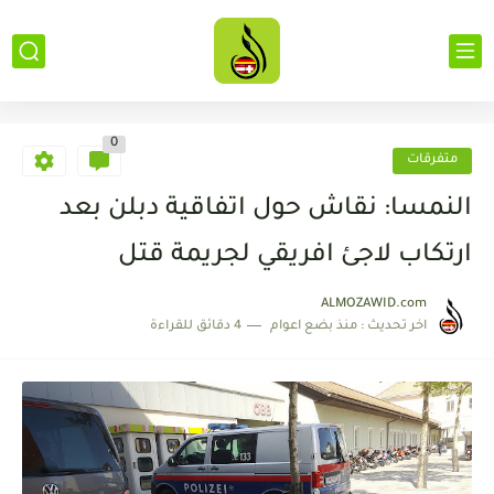
0
متفرقات
النمسا: نقاش حول اتفاقية دبلن بعد
ارتكاب لاجئ افريقي لجريمة قتل
ALMOZAWID.com
اخر تحديث :
منذ بضع اعوام
4 دقائق للقراءة