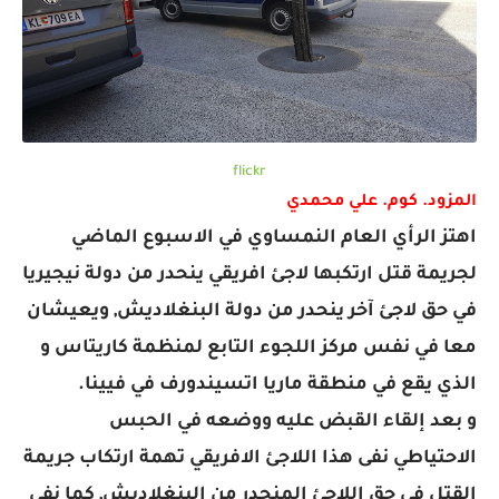
flickr
المزود. كوم. علي محمدي
اهتز الرأي العام النمساوي في الاسبوع الماضي
لجريمة قتل ارتكبها لاجئ افريقي ينحدر من دولة نيجيريا
في حق لاجئ آخر ينحدر من دولة البنغلاديش, ويعيشان
معا في نفس مركز اللجوء التابع لمنظمة كاريتاس و
الذي يقع في منطقة ماريا اتسيندورف في فيينا.
و بعد إلقاء القبض عليه ووضعه في الحبس
الاحتياطي نفى هذا اللاجئ الافريقي تهمة ارتكاب جريمة
القتل في حق اللاجئ المنحدر من البنغلاديش, كما نفى