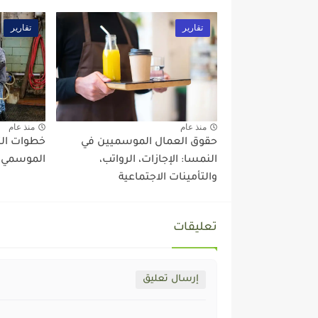
تقارير
تقارير
منذ عام
منذ عام
حقوق العمال الموسميين في
خطوات الت
النمسا: الإجازات، الرواتب،
الموسمي ف
والتأمينات الاجتماعية
تعليقات
إرسال تعليق