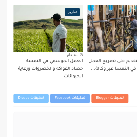
تقارير
منذ عام
قديم على تصريح العمل
العمل الموسمي في النمسا:
ي النمسا عبر وكالة...
حصاد الفواكه والخضروات ورعاية
الحيوانات
تعليقات Blogger
تعليقات Facebook
تعليقات Disqus