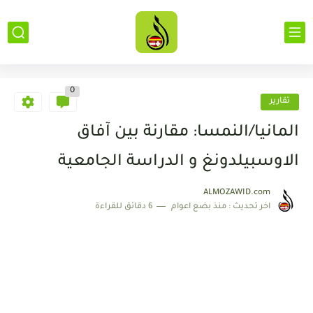
0
تقارير
المانيا/النمسا: مقارنة بين آفاق
الاوسبيلدونغ و الدراسة الجامعية
ALMOZAWID.com
اخر تحديث :
منذ بضع اعوام
6 دقائق للقراءة