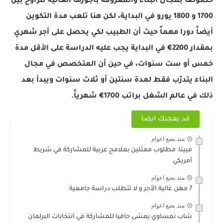
خصوصاً بمجال البناء والمعروفة بأجورها العالية تتراوح بين
1700 و 1800 يورو في البداية، لكن هنا تلعب مدة التكوين
أيضاً دورا مهماً حيث أن الطبيب لكي يحصل على أجر شهري
بمقدار 2200€ في البداية يجب عليه الدراسة على الأقل مدة
خمس أو ست سنوات، في حين أن المتخصص في مجال
البناء يتدرّب فقط لمدة سنتين أو ثلاث سنوات ويبدأ بعد
ذلك في عالم الشغل براتب 1700€ شهرياً.
قد يعجبك ايضا
منذ بضع اعوام
فيينا: مطلوب ممثلين بملامح عربية للمشاركة في شريط
أمريكي
منذ بضع اعوام
7 مهن عالية الأجر و لا تتطلب دراسة جامعية
منذ بضع اعوام
شاب نمساوي يمشى حافيا للمشاركة في انتخابات البرلمان