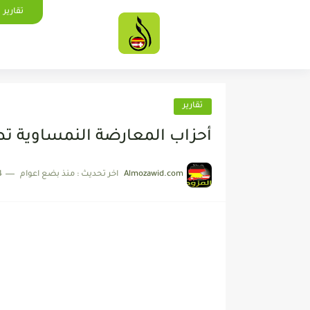
تقارير
تقارير
أحزاب المعارضة النمساوية ت
Almozawid.com
اخر تحديث :
منذ بضع اعوام
4 دقائق