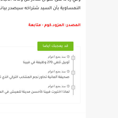
النمساوية بأن السيد شتراخه سيصدر بيان
المصدر: المزود.كوم - متابعة
قد يعجبك ايضا
منذ بضع اعوام
أوبيل تلغي 270 وظيفة في فيينا
منذ بضع اعوام
صحيفة ألمانية تحاور نجم المنتخب التركي الذي ت
منذ بضع اعوام
لماذا اختيرت فيينا كأحسن مدينة للعيش في الع