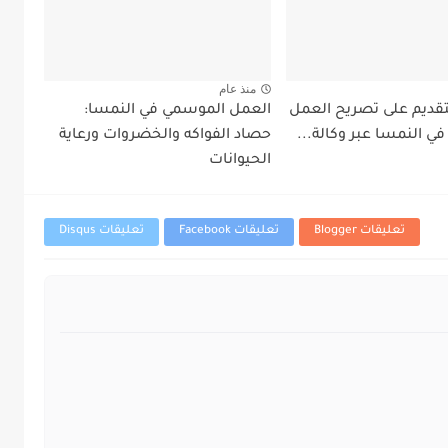
منذ عام
قديم على تصريح العمل
العمل الموسمي في النمسا:
ي النمسا عبر وكالة...
حصاد الفواكه والخضروات ورعاية
الحيوانات
تعليقات Blogger
تعليقات Facebook
تعليقات Disqus