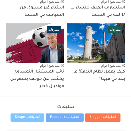
منذ بضع اعوام
منذ بضع اعوام
استشارات العنف للنساء ب
استياء غير مسبوق من
17 لغة في النمسا
السياسة في النمسا
متفرقات
متفرقات
منذ بضع اعوام
منذ بضع اعوام
كيف يعمل نظام التدفئة عن
نائب المستشار النمساوي
بعد في فيينا؟
يكشف عن موقفه بخصوص
مونديال قطر
تعليقات
تعليقات Blogger
تعليقات Facebook
تعليقات Disqus