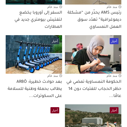
منذ عام
منذ عام
رئيس AMS يحذّر من “مشكلة
السفر إلى أوروبا يخضع
ديموغرافية” تهدّد سوق
لتفتيش بيومتري جديد في
العمل النمساوي
المطارات
أخبار
أخبار
منذ عام
منذ عام
الحكومة النمساوية تمضي في
بعد حوادث خطيرة: ARBÖ
حظر الحجاب للفتيات دون 14
يطالب بحملة وطنية للسلامة
عامًا...
على السكوترات...
أخبار
أخبار