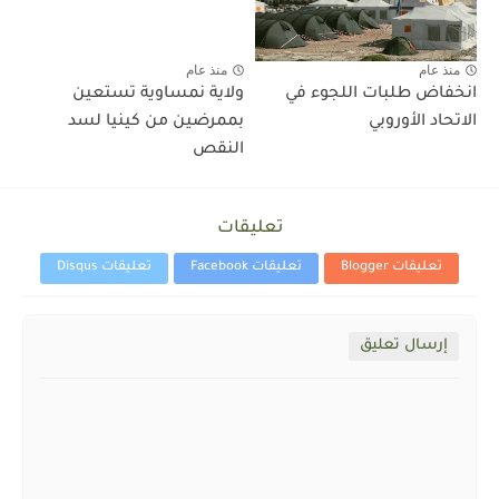
منذ عام
منذ عام
انخفاض طلبات اللجوء في
ولاية نمساوية تستعين
الاتحاد الأوروبي
بممرضين من كينيا لسد
النقص
تعليقات
تعليقات Blogger
تعليقات Facebook
تعليقات Disqus
إرسال تعليق