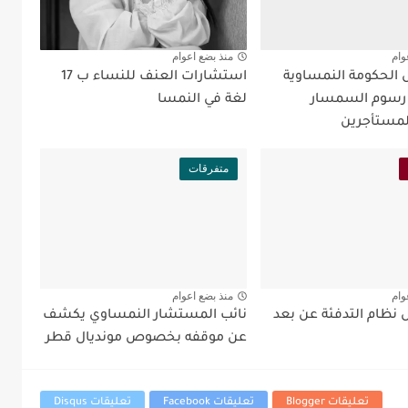
وام
منذ بضع اعوام
ل الحكومة النمساوية
استشارات العنف للنساء ب 17
 رسوم السمسار
لغة في النمسا
لمستأجرين
متفرقات
وام
منذ بضع اعوام
نظام التدفئة عن بعد
نائب المستشار النمساوي يكشف
عن موقفه بخصوص مونديال قطر
تعليقات Blogger
تعليقات Facebook
تعليقات Disqus