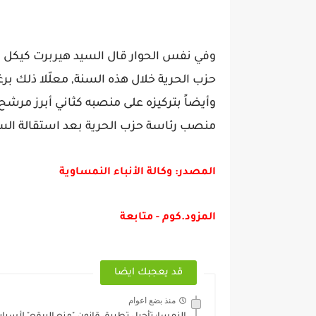
وفي نفس الحوار قال السيد هيربرت كيكل ب
حزب الحرية خلال هذه السنة, معلّلا ذلك برغ
وأيضاً بتركيزه على منصبه كثاني أبرز مرشح
منصب رئاسة حزب الحرية بعد استقالة الس
المصدر: وكالة الأنباء النمساوية
المزود.كوم - متابعة
قد يعجبك ايضا
منذ بضع اعوام