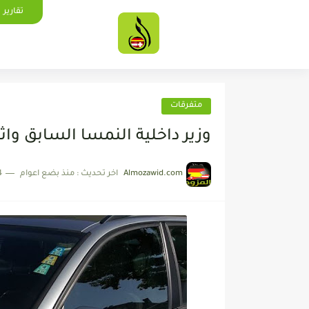
تقارير
متفرقات
وزير داخلية النمسا السابق واث
Almozawid.com
اخر تحديث :
منذ بضع اعوام
4 دقائق