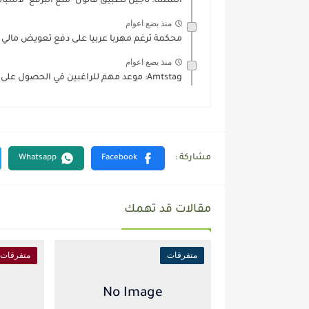
النمسا: تأجيل تطبيق قانون "منع البرقع" لأسباب
منذ بضع اعوام
محكمة ترغم مهربا عربيا على دفع تعويض مالي ل
منذ بضع اعوام
Amtstag: موعد مهم للراغبين في الحصول على مساعدات قانونية في...
مقالات قد تهمك
متفرقات
متفرقات