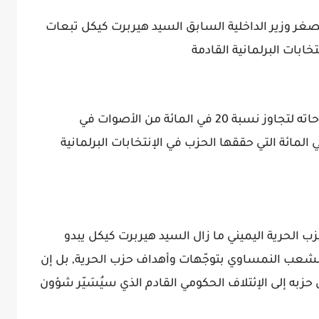
تصغر وزير الداخلية السابق السيد هيربرت كيكل تبعات
تخابات البرلمانية القادمة
وفي نفس الحوار عبّر السيد كيكل عن طموحاته لتجاوز نسبة 20 في المائة من الأصوات في
تخابات القادمة ولما لا تجاوز نسبة 26 في المائة التي حققها الحزب في الإنتخابات البرلمانية
زب الحرية اليميني ما زال السيد هيربرت كيكل يبدو
لشعب النمساوي بتوجّهات وأهداف حزب الحرية, بل إن
به إلى الإئتلاف الحكومي القادم الذي سيُسَيّر شؤون