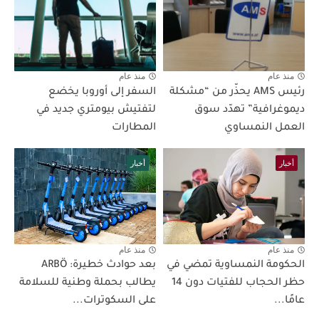
منذ عام
منذ عام
رئيس AMS يحذّر من “مشكلة
السفر إلى أوروبا يخضع
ديموغرافية” تهدّد سوق
لتفتيش بيومتري جديد في
العمل النمساوي
المطارات
أخبار
أخبار
منذ عام
منذ عام
الحكومة النمساوية تمضي في
بعد حوادث خطيرة: ARBÖ
حظر الحجاب للفتيات دون 14
يطالب بحملة وطنية للسلامة
عامًا...
على السكوترات...