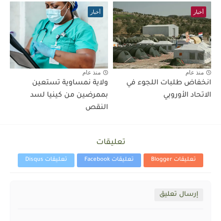
أخبار
أخبار
منذ عام
منذ عام
انخفاض طلبات اللجوء في
ولاية نمساوية تستعين
الاتحاد الأوروبي
بممرضين من كينيا لسد
النقص
تعليقات
تعليقات Blogger
تعليقات Facebook
تعليقات Disqus
إرسال تعليق