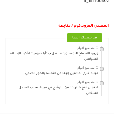
it_1=2100402
المصدر: المزود.كوم / متابعة
قد يعجبك ايضا
منذ بضع اعوام
وزيرة الاندماج النمساوية تستدل ب "آيا صوفية" لتأكيد الإسلام
السياسي
منذ بضع اعوام
فيلندا تلزم القادمين إليها من النمسا بالحجر الصحي
منذ بضع اعوام
احتمال منع شتراخه من الترشح في فيينا بسبب السجل
السكاني