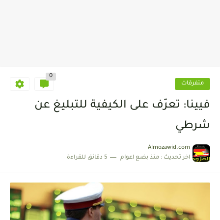
0
متفرقات
فيينا: تعرّف على الكيفية للتبليغ عن
شرطي
Almozawid.com
اخر تحديث :
منذ بضع اعوام
5 دقائق للقراءة