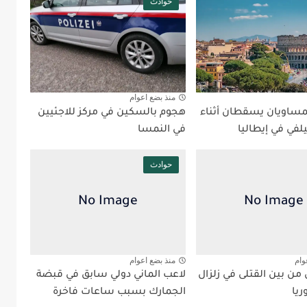
حوادث
منذ بضع اعوام
ساويان يسقطان أثناء
هجوم بالسكين في مركز للاجئيين
لفي في إيطاليا
في النمسا
حوادث
وام
منذ بضع اعوام
من بين القتلى في زلزال
لاعب الماني دولي سابق في قبضة
ريا
الجمارك بسبب ساعات فاخرة