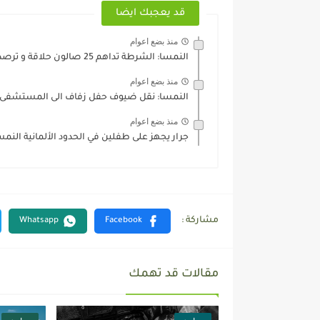
قد يعجبك ايضا
منذ بضع اعوام
النمسا: الشرطة تداهم 25 صالون حلاقة و ترصد مخالفات بالجملة
منذ بضع اعوام
النمسا: نقل ضيوف حفل زفاف الى المستشفى
منذ بضع اعوام
جرار يجهز على طفلين في الحدود الألمانية النمس
مقالات قد تهمك