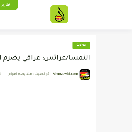
تقارير
حوادث
النمسا/غراتس: عراقي يضرم ا
Almozawid.com
اخر تحديث :
منذ بضع اعوام
4 دقائق