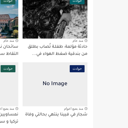
حوادث
حوادث
منذ عام
منذ عام
حادثة مؤلمة: طفلـة تُصاب بطلق
سائحان نم
من بندقية ضغط الهواء في...
التقاط سي
حوادث
حوادث
منذ بضع اعوام
منذ بضع اع
شجار في فيينا ينتهي بحالتي وفاة
نمساويين 
تركيا و سو