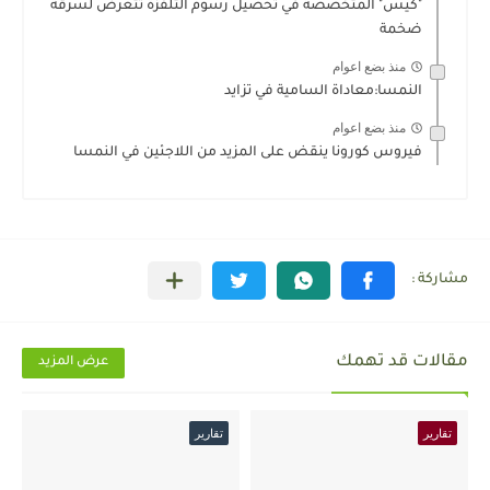
"كيس" المتخصصة في تحصيل رسوم التلفزة تتعرض لسرقة
ضخمة
منذ بضع اعوام
النمسا:معاداة السامية في تزايد
منذ بضع اعوام
فيروس كورونا ينقض على المزيد من اللاجئين في النمسا
مقالات قد تهمك
عرض المزيد
تقارير
تقارير