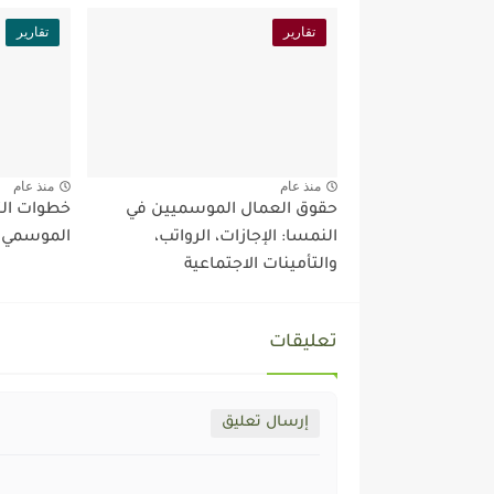
تقارير
تقارير
منذ عام
منذ عام
حقوق العمال الموسميين في
خطوات الت
النمسا: الإجازات، الرواتب،
الموسمي ف
والتأمينات الاجتماعية
تعليقات
إرسال تعليق