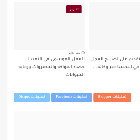
تقارير
منذ عام
قديم على تصريح العمل
العمل الموسمي في النمسا:
ي النمسا عبر وكالة...
حصاد الفواكه والخضروات ورعاية
الحيوانات
تعليقات Blogger
تعليقات Facebook
تعليقات Disqus