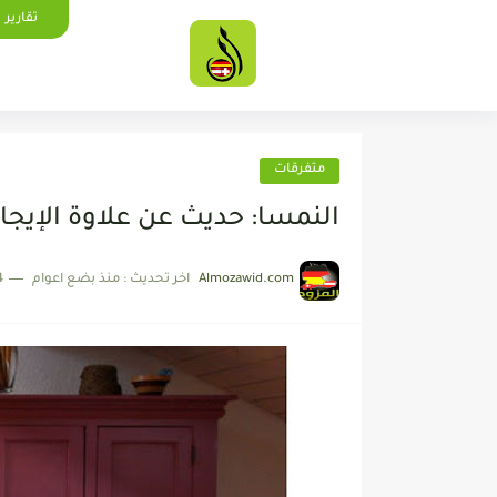
تقارير
متفرقات
النمسا: حديث عن علاوة الإيجار
Almozawid.com
اخر تحديث :
منذ بضع اعوام
4 دقائق