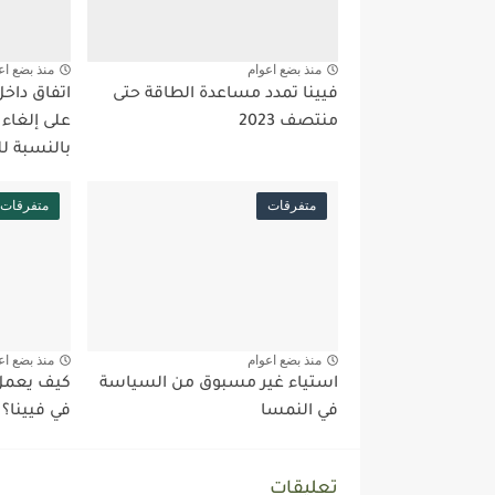
منذ بضع اعوام
منذ بضع اع
فيينا تمدد مساعدة الطاقة حتى
اتفاق داخ
منتصف 2023
على إلغاء
بالنسبة ل
متفرقات
متفرقات
منذ بضع اعوام
منذ بضع اع
استياء غير مسبوق من السياسة
كيف يعمل 
في النمسا
في فيينا؟
تعليقات