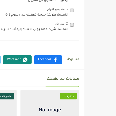
إيجابيات التسوق في امازون
منذ بضع اعوام
النمسا: طريقة جديدة تعفيك من رسوم GIS
منذ عام
النمسا: شيء مهم يجب الانتباه إليه أثناء شرا
مقالات قد تهمك
متفرقات
متفرقات