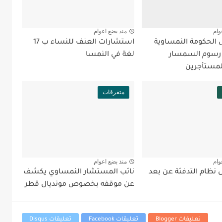
وام
منذ بضع اعوام
ل الحكومة النمساوية
استشارات العنف للنساء ب 17
 رسوم السمسار
لغة في النمسا
لمستأجرين
متفرقات
وام
منذ بضع اعوام
نظام التدفئة عن بعد
نائب المستشار النمساوي يكشف
عن موقفه بخصوص مونديال قطر
تعليقات Blogger
تعليقات Facebook
تعليقات Disqus