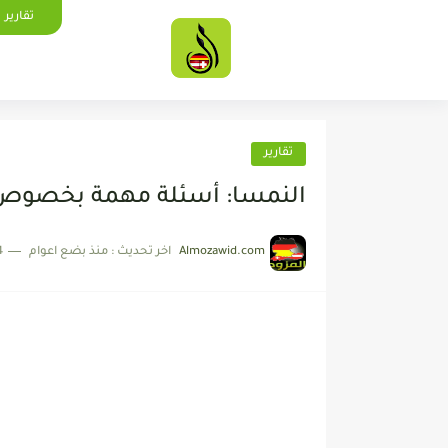
تقارير
تقارير
النمسا: أسئلة مهمة بخصوص رس
Almozawid.com
اخر تحديث :
منذ بضع اعوام
4 دقائق