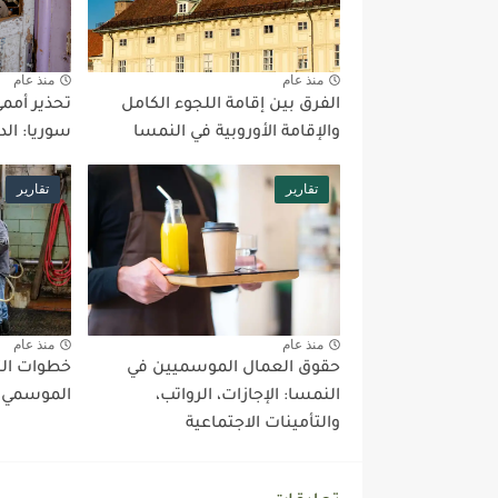
منذ عام
منذ عام
الفرق بين إقامة اللجوء الكامل
تحذير أممي
والإقامة الأوروبية في النمسا
سوريا: الد
تقارير
تقارير
منذ عام
منذ عام
حقوق العمال الموسميين في
خطوات الت
النمسا: الإجازات، الرواتب،
الموسمي ف
والتأمينات الاجتماعية