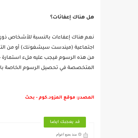
هل هناك إعفائات؟
نعم هناك إعفاءات بالنسبة للأشخاص ذوي
اجتماعية (ميندست سيشغونك) أو من التع
من هذه الرسوم فيجب عليه ملء استمارة 
المتخصصة في تحصيل الرسوم الخاصة بالق
المصدر: موقع المزود.كوم - بحث
قد يعجبك ايضا
منذ بضع اعوام