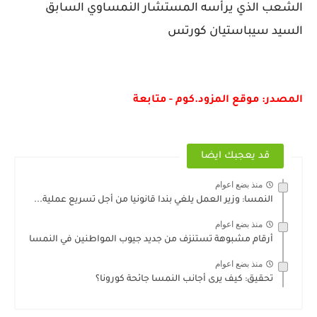
الشعب الذي يرأسه المستشار النمساوي السابق
السيد سيباستيان كورتس
المصدر: موقع المزود.كوم - متابعة
قد يعجبك ايضا
منذ بضع اعوام
النمسا: وزير العمل يلغي بندا قانونيا من أجل تسريع عملية...
منذ بضع اعوام
أرقام مشبوهة تستنزف من جديد جيوب المواطنين في النمسا
منذ بضع اعوام
تحقيق: كيف يرى أجانب النمسا جائحة كورونا؟