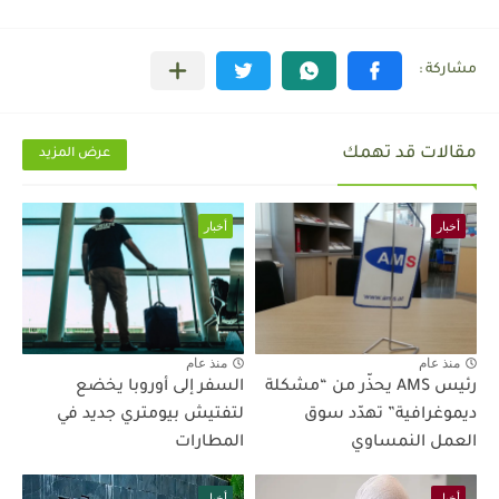
مقالات قد تهمك
عرض المزيد
أخبار
أخبار
منذ عام
منذ عام
رئيس AMS يحذّر من “مشكلة
السفر إلى أوروبا يخضع
ديموغرافية” تهدّد سوق
لتفتيش بيومتري جديد في
العمل النمساوي
المطارات
أخبار
أخبار