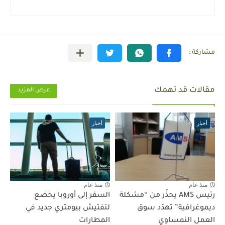
مقالات قد تهمك
عرض المزيد
أخبار
أخبار
منذ عام
منذ عام
رئيس AMS يحذّر من “مشكلة
السفر إلى أوروبا يخضع
ديموغرافية” تهدّد سوق
لتفتيش بيومتري جديد في
العمل النمساوي
المطارات