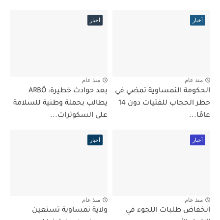
أخبار
أخبار
منذ عام
منذ عام
الحكومة النمساوية تمضي في
بعد حوادث خطيرة: ARBÖ
حظر الحجاب للفتيات دون 14
يطالب بحملة وطنية للسلامة
عامًا...
على السكوترات...
أخبار
أخبار
منذ عام
منذ عام
انخفاض طلبات اللجوء في
ولاية نمساوية تستعين