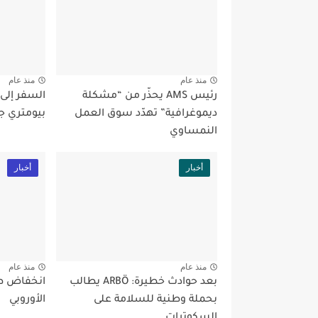
منذ عام
منذ عام
رئيس AMS يحذّر من “مشكلة
السفر إلى
ديموغرافية” تهدّد سوق العمل
بيومتري ج
النمساوي
أخبار
أخبار
منذ عام
منذ عام
بعد حوادث خطيرة: ARBÖ يطالب
انخفاض طل
بحملة وطنية للسلامة على
الأوروبي