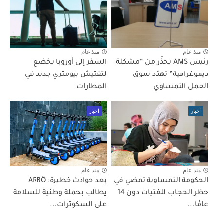
منذ عام
منذ عام
رئيس AMS يحذّر من “مشكلة
السفر إلى أوروبا يخضع
ديموغرافية” تهدّد سوق
لتفتيش بيومتري جديد في
العمل النمساوي
المطارات
أخبار
أخبار
منذ عام
منذ عام
الحكومة النمساوية تمضي في
بعد حوادث خطيرة: ARBÖ
حظر الحجاب للفتيات دون 14
يطالب بحملة وطنية للسلامة
عامًا...
على السكوترات...