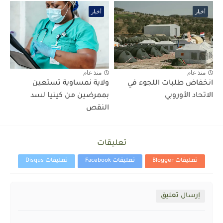
أخبار
أخبار
منذ عام
منذ عام
انخفاض طلبات اللجوء في
ولاية نمساوية تستعين
الاتحاد الأوروبي
بممرضين من كينيا لسد
النقص
تعليقات
تعليقات Blogger
تعليقات Facebook
تعليقات Disqus
إرسال تعليق