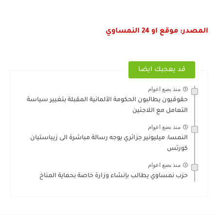
المصدر: موقع او 24 النمساوي
قد يعجبك ايضا
منذ بضع اعوام
حقوقيون يطالبون الحكومة الألمانية المقبلة بتغيير سياسة
التعامل مع اللاجئين
منذ بضع اعوام
النمسا: ميليونير جزائري يوجه رسالة مباشرة الى زيباستيان
كورتس
منذ بضع اعوام
حزب نمساوي يطالب بإنشاء وزارة خاصة بحماية المناخ