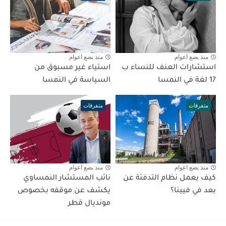
منذ بضع اعوام
منذ بضع اعوام
استشارات العنف للنساء ب
استياء غير مسبوق من
17 لغة في النمسا
السياسة في النمسا
متفرقات
متفرقات
منذ بضع اعوام
منذ بضع اعوام
كيف يعمل نظام التدفئة عن
نائب المستشار النمساوي
بعد في فيينا؟
يكشف عن موقفه بخصوص
مونديال قطر