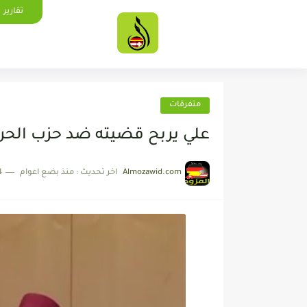
تقارير
متفرقات
علي يربح قضيته ضد حزب الحر
Almozawid.com
اخر تحديث :
منذ بضع اعوام
4 دقائق